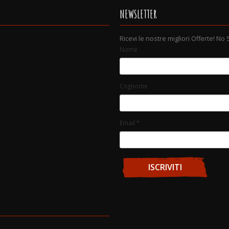
NEWSLETTER
Ricevi le nostre migliori Offerte! No
Nome
Cognome
Email
*