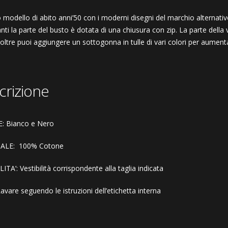
o modello di abito anni’50 con i moderni disegni del marchio alternati
nti la parte del busto è dotata di una chiusura con zip. La parte dell
noltre puoi aggiungere un sottogonna in tulle di vari colori per aument
crizione
: Bianco e Nero
ALE:
100
% Cotone
ITA’: Vestibilità corrispondente alla taglia indicata
vare seguendo le istruzioni dell’etichetta interna