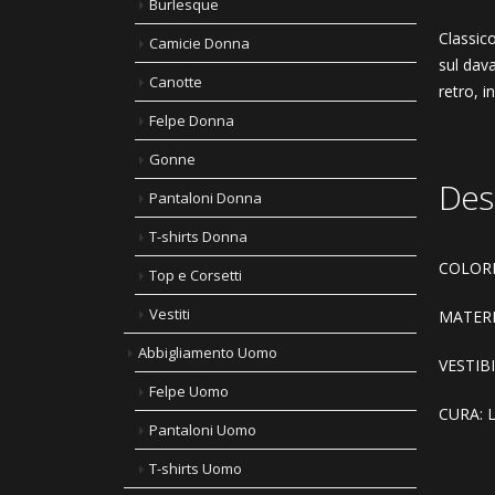
Burlesque
Classic
Camicie Donna
sul dava
Canotte
retro, i
Felpe Donna
Gonne
Des
Pantaloni Donna
T-shirts Donna
COLORE
Top e Corsetti
Vestiti
MATERI
Abbigliamento Uomo
VESTIBIL
Felpe Uomo
CURA: La
Pantaloni Uomo
T-shirts Uomo