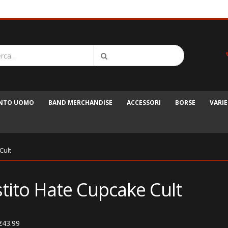
ENTO UOMO
BAND MERCHANDISE
ACCESSORI
BORSE
VARIE
Cult
tito Hate Cupcake Cult
€
43.99