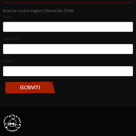
Ricevi le nostre migliori Offerte! No SPAM.
Nome
Cognome
Email
*