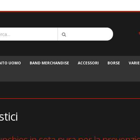
ENTO UOMO
BAND MERCHANDISE
ACCESSORI
BORSE
VARIE
stici
nchies in seta pura per la prevenzio