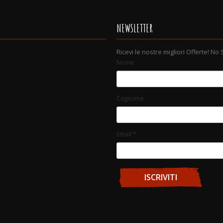
NEWSLETTER
Ricevi le nostre migliori Offerte! No
Nome
Cognome
Email
*