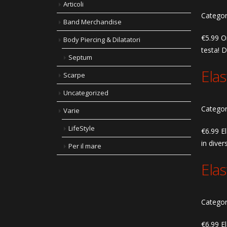
Articoli
Categor
Band Merchandise
€5.99 Or
Body Piercing & Dilatatori
testa! D
Septum
Ela
Scarpe
Uncategorized
Categor
Varie
LifeStyle
€6.99 El
in diver
Per il mare
Ela
Categor
€6.99 El