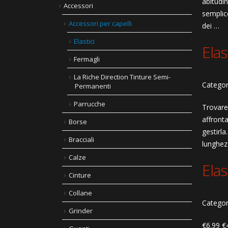
abitudin
Accessori
semplice
Accessori per capelli
dei …
Elastici
Elas
Fermagli
La Riche Direction Tinture Semi-
Categor
Permanenti
Parrucche
Trovare
affront
Borse
gestirla
Bracciali
lunghez
Calze
Ela
Cinture
Collane
Categor
Grinder
€6.99 €4