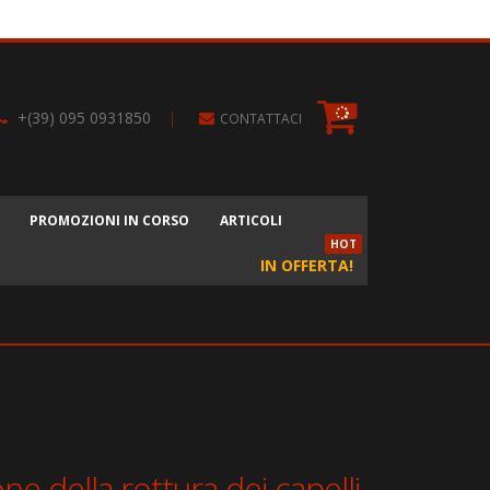
+(39) 095 0931850
|
CONTATTACI
PROMOZIONI IN CORSO
ARTICOLI
HOT
IN OFFERTA!
ne della rottura dei capelli