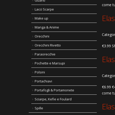
Guanti
come tut
Lacci Scarpe
Ela
Make up
Manga & Anime
Categor
Orecchini
Orecchini Rivetto
€3.99 Sf
Paraorecchie
Elas
Pochette e Marsupi
Polsini
Categor
Portachiavi
€6.99 €4
Portafogli & Portamonete
come tut
Sciarpe, Kefie e Foulard
Elas
Spille