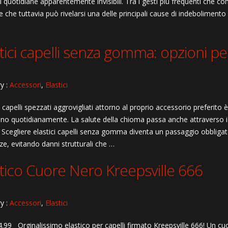
i quotidiane apparentemente invisibili. Tra i gesti più frequenti che co
 che tuttavia può rivelarsi una delle principali cause di indebolimento
tici capelli senza gomma: opzioni per 
y :
Accessori
,
Elastici
 capelli spezzati aggrovigliati attorno al proprio accessorio preferi
ano quotidianamente. La salute della chioma passa anche attraverso i pi
. Scegliere elastici capelli senza gomma diventa un passaggio obbligato
ze, evitando danni strutturali che …
stico Cuore Nero Kreepsville 666
y :
Accessori
,
Elastici
.99 Orginalissimo elastico per capelli firmato Kreepsville 666! Un cuo