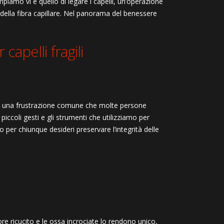
mpiamo vi è quello di legare i capelli, un’operazione
 della fibra capillare. Nel panorama del benessere
capelli fragili
to è una frustrazione comune che molte persone
ccoli gesti e gli strumenti che utilizziamo per
 per chiunque desideri preservare l’integrità delle
re ricucito e le ossa incrociate lo rendono unico,