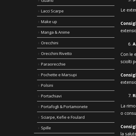
Guanti
Le exte
Lacci Scarpe
Make up
Consigl
extensi
Manga & Anime
Orecchini
A
Orecchini Rivetto
Con le e
sciolti 
Paraorecchie
Pochette e Marsupi
Consigl
extensi
Polsini
R
Portachiavi
La rimoz
Portafogli & Portamonete
o consu
Sciarpe, Kefie e Foulard
Consigl
Spille
la salute