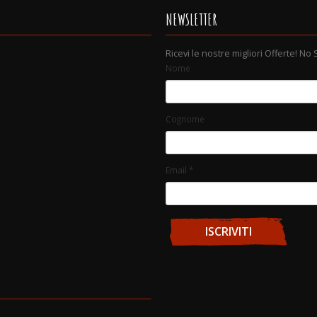
NEWSLETTER
Ricevi le nostre migliori Offerte! No
Nome
Cognome
Email
*