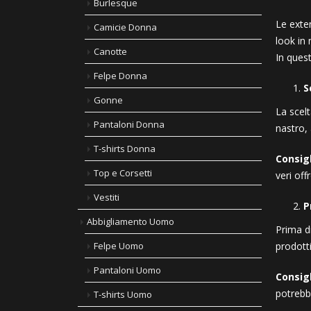
Burlesque
Le exte
Camicie Donna
look in
Canotte
In quest
Felpe Donna
S
Gonne
La scelt
Pantaloni Donna
nastro,
T-shirts Donna
Consigl
Top e Corsetti
veri off
Vestiti
P
Abbigliamento Uomo
Prima di
Felpe Uomo
prodott
Pantaloni Uomo
Consigl
potrebb
T-shirts Uomo