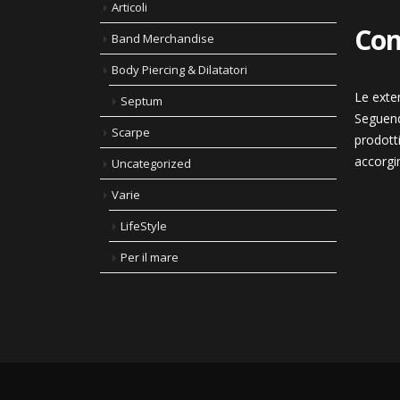
Articoli
Con
Band Merchandise
Body Piercing & Dilatatori
Le exte
Septum
Seguend
Scarpe
prodotti
accorgi
Uncategorized
Varie
LifeStyle
Per il mare