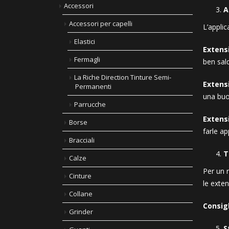
Accessori
A
Accessori per capelli
L’applic
Elastici
Extensi
Fermagli
ben sal
La Riche Direction Tinture Semi-
Extens
Permanenti
una buo
Parrucche
Extens
Borse
farle ap
Bracciali
T
Calze
Per un r
Cinture
le exten
Collane
Consigl
Grinder
S