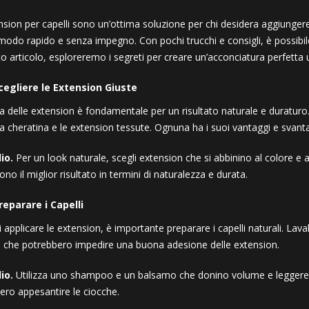
nsion per capelli sono un’ottima soluzione per chi desidera aggiung
 modo rapido e senza impegno. Con pochi trucchi e consigli, è possibil
o articolo, esploreremo i segreti per creare un’acconciatura perfetta u
cegliere le Extension Giuste
a delle extension è fondamentale per un risultato naturale e duraturo. Es
 a cheratina e le extension tessute. Ognuna ha i suoi vantaggi e svanta
io.
Per un look naturale, scegli extension che si abbinino al colore e all
rono il miglior risultato in termini di naturalezza e durata.
reparare i Capelli
 applicare le extension, è importante preparare i capelli naturali. Lava
i che potrebbero impedire una buona adesione delle extension.
io.
Utilizza uno shampoo e un balsamo che donino volume e leggerezza
ero appesantire le ciocche.