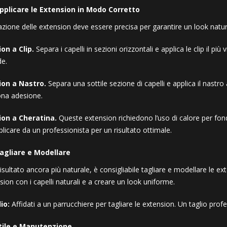
pplicare le Extension in Modo Corretto
azione delle extension deve essere precisa per garantire un look natur
on a Clip.
Separa i capelli in sezioni orizzontali e applica le clip il più v
de.
ion a Nastro.
Separa una sottile sezione di capelli e applica il nast
na adesione.
ion a Cheratina.
Queste extension richiedono l’uso di calore per fonder
plicare da un professionista per un risultato ottimale.
agliare e Modellare
isultato ancora più naturale, è consigliabile tagliare e modellare le e
sion con i capelli naturali e a creare un look uniforme.
io:
Affidati a un parrucchiere per tagliare le extension. Un taglio profes
tile e Manutenzione