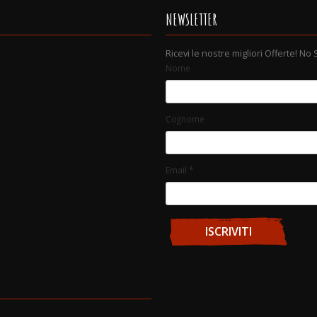
NEWSLETTER
Ricevi le nostre migliori Offerte! No
Nome
Cognome
Email
*