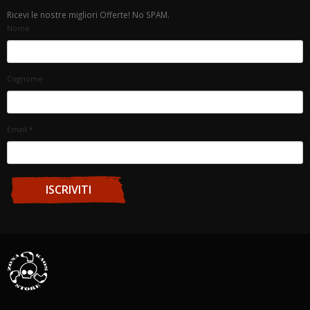
Ricevi le nostre migliori Offerte! No SPAM.
Nome
Cognome
Email
*