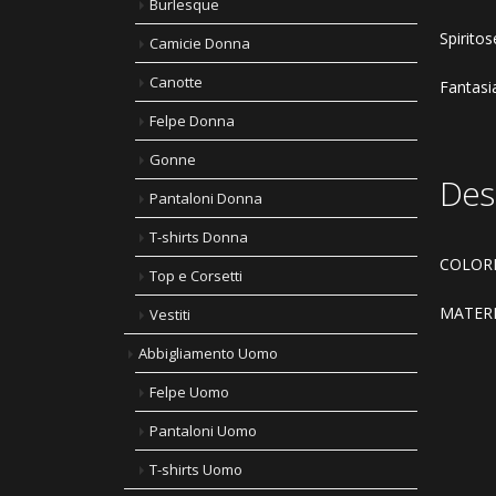
Burlesque
Spiritos
Camicie Donna
Canotte
Fantasia
Felpe Donna
Gonne
Des
Pantaloni Donna
T-shirts Donna
COLORE
Top e Corsetti
MATER
Vestiti
Abbigliamento Uomo
Felpe Uomo
Pantaloni Uomo
T-shirts Uomo