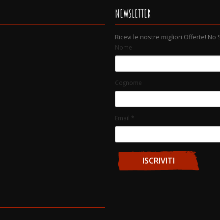
NEWSLETTER
Ricevi le nostre migliori Offerte! No
Nome
Cognome
Email
*