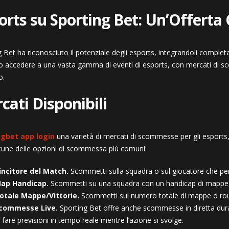
orts su Sporting Bet: Un’Offerta
g Bet ha riconosciuto il potenziale degli esports, integrandoli comple
 accedere a una vasta gamma di eventi di esports, con mercati di s
o.
cati Disponibili
ngbet app login
una varietà di mercati di scommesse per gli esports, sim
cune delle opzioni di scommessa più comuni:
incitore del Match.
Scommetti sulla squadra o sul giocatore che pens
ap Handicap.
Scommetti su una squadra con un handicap di mappe, d
otale Mappe/Vittorie.
Scommetti sul numero totale di mappe o rou
commesse Live.
Sporting Bet offre anche scommesse in diretta duran
i fare previsioni in tempo reale mentre l’azione si svolge.