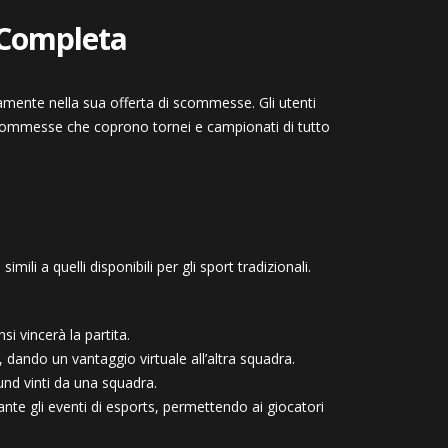
 Completa
tamente nella sua offerta di scommesse. Gli utenti
commesse che coprono tornei e campionati di tutto
ili a quelli disponibili per gli sport tradizionali.
i vincerà la partita.
ando un vantaggio virtuale all’altra squadra.
nd vinti da una squadra.
te gli eventi di esports, permettendo ai giocatori