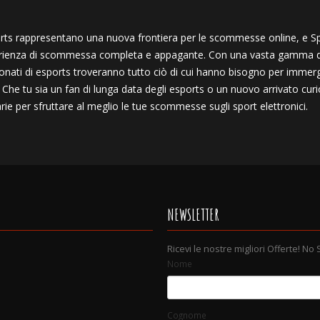
orts rappresentano una nuova frontiera per le scommesse online, e Sp
rienza di scommessa completa e appagante. Con una vasta gamma di 
onati di esports troveranno tutto ciò di cui hanno bisogno per imm
he tu sia un fan di lunga data degli esports o un nuovo arrivato curios
ie per sfruttare al meglio le tue scommesse sugli sport elettronici.
NEWSLETTER
Ricevi le nostre migliori Offerte! No
Nome
Cognome