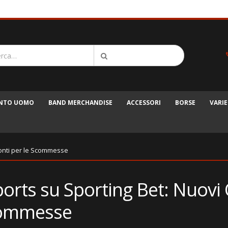
ENTO UOMO
BAND MERCHANDISE
ACCESSORI
BORSE
VARIE
zonti per le Scommesse
orts su Sporting Bet: Nuovi O
ommesse