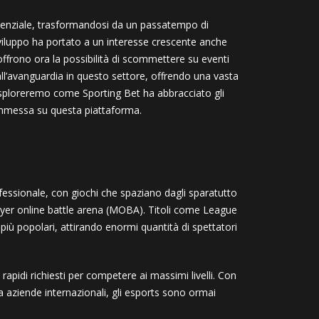
ponenziale, trasformandosi da un passatempo di
sviluppo ha portato a un interesse crescente anche
frono ora la possibilità di scommettere su eventi
all’avanguardia in questo settore, offrendo una vasta
esploreremo come Sporting Bet ha abbracciato gli
ommessa su questa piattaforma.
fessionale, con giochi che spaziano dagli sparatutto
player online battle arena (MOBA). Titoli come League
più popolari, attirando enormi quantità di spettatori
i rapidi richiesti per competere ai massimi livelli. Con
a aziende internazionali, gli esports sono ormai