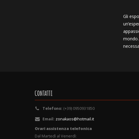
Gli esp
un’espe
appassi
mondo. C
necessar
CONTATTI
Telefono:
(+39) 0950931850
Email:
zonakaos@hotmail.it
Orari assistenza telefonica
Dal Martedì al Venerdì: