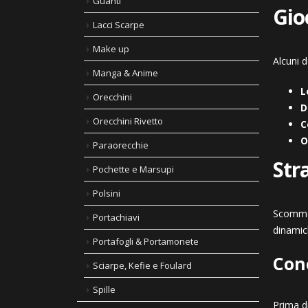
Guanti
Gio
Lacci Scarpe
Make up
Alcuni 
Manga & Anime
L
Orecchini
D
Orecchini Rivetto
C
O
Paraorecchie
Str
Pochette e Marsupi
Polsini
Scommet
Portachiavi
dinamich
Portafogli & Portamonete
Cono
Sciarpe, Kefie e Foulard
Spille
Prima d