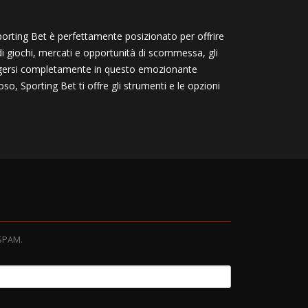
orting Bet è perfettamente posizionato per offrire
giochi, mercati e opportunità di scommessa, gli
ergersi completamente in questo emozionante
o, Sporting Bet ti offre gli strumenti e le opzioni
 SPAM.