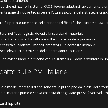
tà di adattamento
nde che utilizzano il sistema KAOS devono adattarsi rapidamente a una 
entazione di nuove tecnologie e l’ottimizzazione delle strategie di app
to è riportato un elenco delle principali difficoltà che il sistema KAO 
itardi nei flussi logistici dovuti alla scarsità di materiali.
umento dei costi che influisce sull’accuratezza delle previsioni.
ecessità di adattare i modelli predittivi a un contesto instabile.
ischi elevati di interruzioni delle operazioni quotidiane.
punti evidenziano le difficoltà che il sistema KAO deve affrontare in u
patto sulle PMI italiane
le e medie imprese italiane sono tra le più colpite dalla crisi delle fo
 di materie prime e senza capacità di negoziare prezzi favorevoli, m
a di liquidità