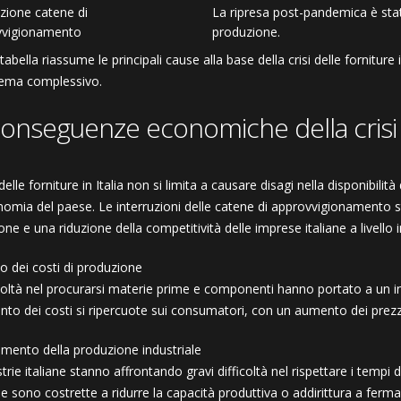
uzione catene di
La ripresa post-pandemica è stata
vvigionamento
produzione.
abella riassume le principali cause alla base della crisi delle forniture 
lema complessivo.
conseguenze economiche della crisi
 delle forniture in Italia non si limita a causare disagi nella disponibi
onomia del paese. Le interruzioni delle catene di approvvigionamento
ne e una riduzione della competitività delle imprese italiane a livello 
 dei costi di produzione
icoltà nel procurarsi materie prime e componenti hanno portato a un i
nto dei costi si ripercuote sui consumatori, con un aumento dei prezz
amento della produzione industriale
trie italiane stanno affrontando gravi difficoltà nel rispettare i tempi 
he sono costrette a ridurre la capacità produttiva o addirittura a fe