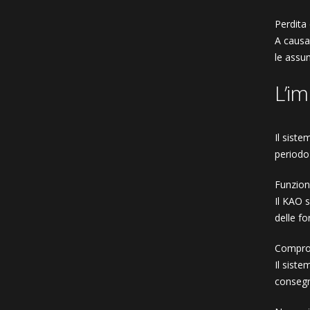
Perdita 
A causa
le assu
L’i
Il sist
periodo 
Funzion
Il KAO s
delle fo
Comprom
Il siste
consegn