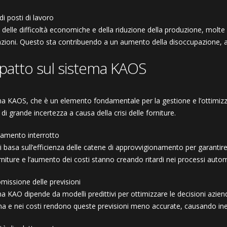
di posti di lavoro
 delle difficoltà economiche e della riduzione della produzione, mol
nzioni. Questo sta contribuendo a un aumento della disoccupazione, 
mpatto sul sistema KAOS
ema KAOS, che è un elemento fondamentale per la gestione e l’ottimiz
di grande incertezza a causa della crisi delle forniture.
amento interrotto
i basa sull’efficienza delle catene di approvvigionamento per garantire i
rniture e l’aumento dei costi stanno creando ritardi nei processi automa
issione delle previsioni
ma KAO dipende da modelli predittivi per ottimizzare le decisioni azienda
a e nei costi rendono queste previsioni meno accurate, causando ineff