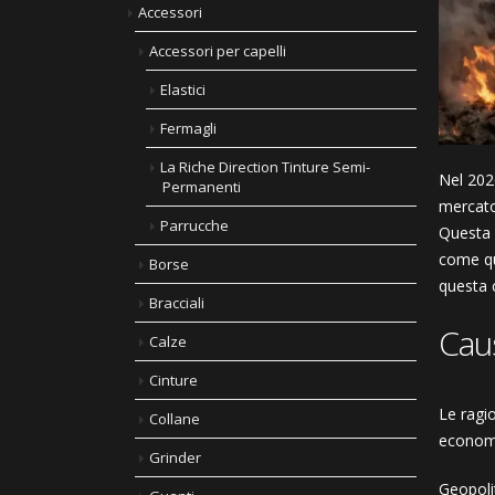
Accessori
Accessori per capelli
Elastici
Fermagli
La Riche Direction Tinture Semi-
Nel 2026
Permanenti
mercato.
Parrucche
Questa 
come qu
Borse
questa 
Bracciali
Caus
Calze
Cinture
Le ragio
Collane
economi
Grinder
Geopoli