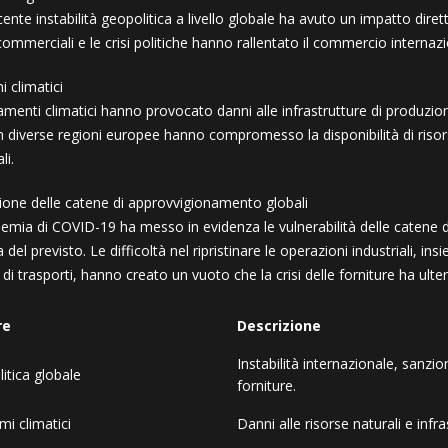
ente instabilità geopolitica a livello globale ha avuto un impatto diret
ommerciali e le crisi politiche hanno rallentato il commercio internazio
 climatici
menti climatici hanno provocato danni alle infrastrutture di produzione
in diverse regioni europee hanno compromesso la disponibilità di risor
li.
zione delle catene di approvvigionamento globali
emia di COVID-19 ha messo in evidenza le vulnerabilità delle catene di
a del previsto. Le difficoltà nel ripristinare le operazioni industriali, ins
 di trasporti, hanno creato un vuoto che la crisi delle forniture ha ul
re
Descrizione
Instabilità internazionale, sanzio
itica globale
forniture.
mi climatici
Danni alle risorse naturali e infr