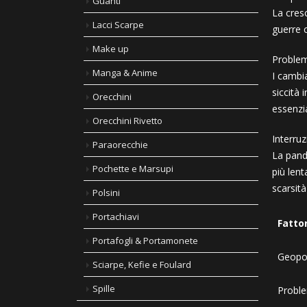
Guanti
La cresc
Lacci Scarpe
guerre c
Make up
Problemi
Manga & Anime
I cambia
siccità 
Orecchini
essenzia
Orecchini Rivetto
Interru
Paraorecchie
La pand
Pochette e Marsupi
più lent
scarsità
Polsini
Portachiavi
Fatto
Portafogli & Portamonete
Geopol
Sciarpe, Kefie e Foulard
Spille
Proble