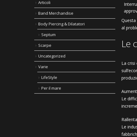
Articoli
Interr
appro
Band Merchandise
Questa t
Body Piercing & Dilatatori
al prob
Septum
Le 
Scarpe
Uncategorized
La crisi
Varie
sull’ec
LifeStyle
produzio
Per il mare
Aumento
Le diff
increme
Rallent
Le indus
fabbric