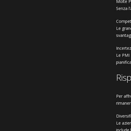
Molte P
Senza l’
Competi
Le grand
svantag
Incerte
Le PMI s
pianific
Ris
Per affr
rimaner
Diversi
Le azien
include 