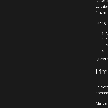
Necessi
Le azie
l’implem
Di segui
R
A
N
R
Questi 
L’im
Le picco
domanda
Mancanz