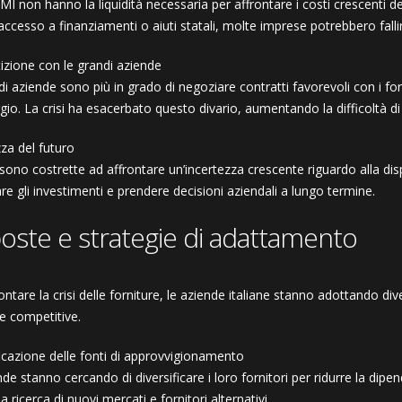
MI non hanno la liquidità necessaria per affrontare i costi crescenti d
accesso a finanziamenti o aiuti statali, molte imprese potrebbero falli
zione con le grandi aziende
i aziende sono più in grado di negoziare contratti favorevoli con i for
gio. La crisi ha esacerbato questo divario, aumentando la difficoltà d
zza del futuro
ono costrette ad affrontare un’incertezza crescente riguardo alla dispon
are gli investimenti e prendere decisioni aziendali a lungo termine.
poste e strategie di adattamento
ontare la crisi delle forniture, le aziende italiane stanno adottando div
e competitive.
ficazione delle fonti di approvvigionamento
de stanno cercando di diversificare i loro fornitori per ridurre la di
la ricerca di nuovi mercati e fornitori alternativi.