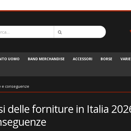
ENTO UOMO
BAND MERCHANDISE
ACCESSORI
BORSE
VARIE
ause e conseguenze
si delle forniture in Italia 20
nseguenze