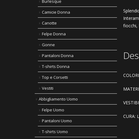
Burlesque
Splendi
Camicie Donna
Interame
Canotte
fiocchi, 
Felpe Donna
Gonne
Des
Pantaloni Donna
T-shirts Donna
COLORE
Top e Corsetti
Vestiti
MATERI
Abbigliamento Uomo
VESTIBIL
Felpe Uomo
CURA: La
Pantaloni Uomo
T-shirts Uomo