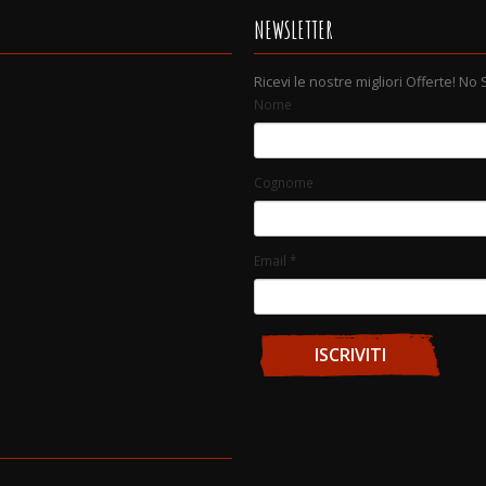
NEWSLETTER
Ricevi le nostre migliori Offerte! No
Nome
Cognome
Email
*