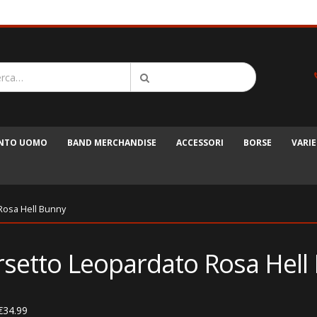
ENTO UOMO
BAND MERCHANDISE
ACCESSORI
BORSE
VARIE
Rosa Hell Bunny
rsetto Leopardato Rosa Hell
€
34.99