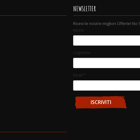
NEWSLETTER
Ricevi le nostre migliori Offerte! No
Nome
Cognome
Email
*