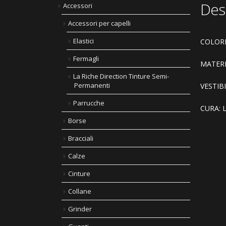
Des
Accessori
Accessori per capelli
Elastici
COLORE
Fermagli
MATERI
La Riche Direction Tinture Semi-
Permanenti
VESTIBIL
Parrucche
CURA: La
Borse
Bracciali
Calze
Cinture
Collane
Grinder