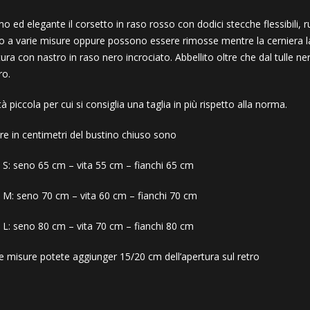
mo ed elegante il corsetto in raso rosso con dodici stecche flessibili, 
 a varie misure oppure possono essere rimosse mentre la cerniera later
tura con nastro in raso nero incrociato. Abbellito oltre che dal tulle n
ro.
ità piccola per cui si consiglia una taglia in più rispetto alla norma.
re in centimetri del bustino chiuso sono
a S: seno 65 cm – vita 55 cm – fianchi 65 cm
a M: seno 70 cm – vita 60 cm – fianchi 70 cm
a L: seno 80 cm – vita 70 cm – fianchi 80 cm
e misure potete aggiunger 15/20 cm dell’apertura sul retro