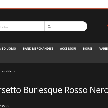
ENTO UOMO
BAND MERCHANDISE
ACCESSORI
BORSE
VARIE
Rosso Nero
rsetto Burlesque Rosso Ner
€
35.99