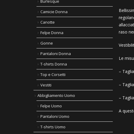
Burlesque
Bellissi
Camicie Donna
regolano
Canotte
allaccia
raso ne
Felpe Donna
Gonne
Vestibil
Pantaloni Donna
Le misu
T-shirts Donna
– Tagli
Top e Corsetti
– Tagli
Vestiti
Abbigliamento Uomo
– Tagli
Felpe Uomo
A quest
Pantaloni Uomo
T-shirts Uomo