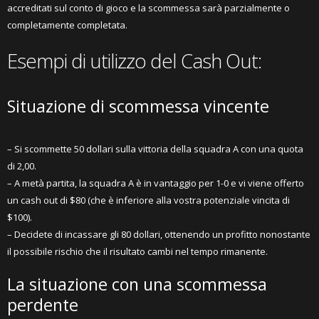
accreditati sul conto di gioco e la scommessa sarà parzialmente o
completamente completata.
Esempi di utilizzo del Cash Out:
Situazione di scommessa vincente
– Si scommette 50 dollari sulla vittoria della squadra A con una quota
di 2,00.
– A metà partita, la squadra A è in vantaggio per 1-0 e vi viene offerto
un cash out di $80 (che è inferiore alla vostra potenziale vincita di
$100).
– Decidete di incassare gli 80 dollari, ottenendo un profitto nonostante
il possibile rischio che il risultato cambi nel tempo rimanente.
La situazione con una scommessa
perdente