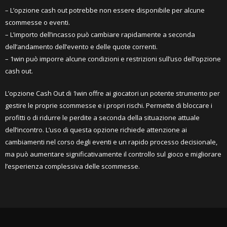
– L’opzione cash out potrebbe non essere disponibile per alcune
scommesse o eventi.
– L’importo dell’incasso può cambiare rapidamente a seconda
dell’andamento dell’evento e delle quote correnti.
– 1win può imporre alcune condizioni e restrizioni sull’uso dell’opzione
cash out.
L’opzione Cash Out di 1win offre ai giocatori un potente strumento per
gestire le proprie scommesse e i propri rischi. Permette di bloccare i
profitti o di ridurre le perdite a seconda della situazione attuale
dell’incontro. L’uso di questa opzione richiede attenzione ai
cambiamenti nel corso degli eventi e un rapido processo decisionale,
ma può aumentare significativamente il controllo sul gioco e migliorare
l’esperienza complessiva delle scommesse.