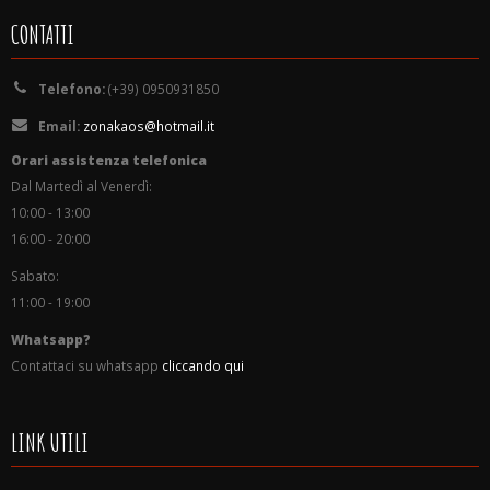
CONTATTI
Telefono:
(+39) 0950931850
Email:
zonakaos@hotmail.it
Orari assistenza telefonica
Dal Martedì al Venerdì:
10:00 - 13:00
16:00 - 20:00
Sabato:
11:00 - 19:00
Whatsapp?
Contattaci su whatsapp
cliccando qui
LINK UTILI