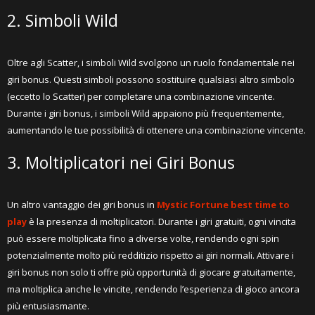
2. Simboli Wild
Oltre agli Scatter, i simboli Wild svolgono un ruolo fondamentale nei
giri bonus. Questi simboli possono sostituire qualsiasi altro simbolo
(eccetto lo Scatter) per completare una combinazione vincente.
Durante i giri bonus, i simboli Wild appaiono più frequentemente,
aumentando le tue possibilità di ottenere una combinazione vincente.
3. Moltiplicatori nei Giri Bonus
Un altro vantaggio dei giri bonus in
Mystic Fortune best time to
play
è la presenza di moltiplicatori. Durante i giri gratuiti, ogni vincita
può essere moltiplicata fino a diverse volte, rendendo ogni spin
potenzialmente molto più redditizio rispetto ai giri normali. Attivare i
giri bonus non solo ti offre più opportunità di giocare gratuitamente,
ma moltiplica anche le vincite, rendendo l’esperienza di gioco ancora
più entusiasmante.