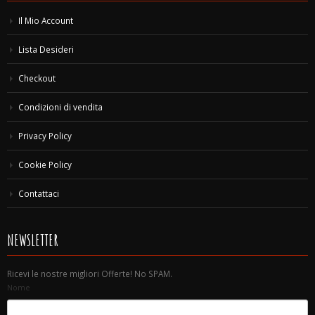
Il Mio Account
Lista Desideri
Checkout
Condizioni di vendita
Privacy Policy
Cookie Policy
Contattaci
NEWSLETTER
Ricevi le nostre migliori Offerte! No SPAM.
Nome