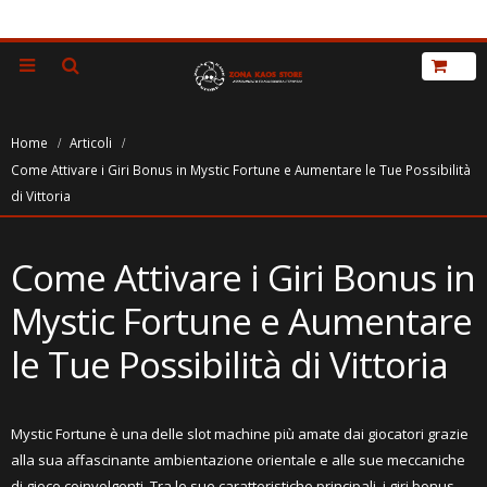
Home
Articoli
Come Attivare i Giri Bonus in Mystic Fortune e Aumentare le Tue Possibilità
di Vittoria
Come Attivare i Giri Bonus in
Mystic Fortune e Aumentare
le Tue Possibilità di Vittoria
Mystic Fortune è una delle slot machine più amate dai giocatori grazie
alla sua affascinante ambientazione orientale e alle sue meccaniche
di gioco coinvolgenti. Tra le sue caratteristiche principali, i giri bonus