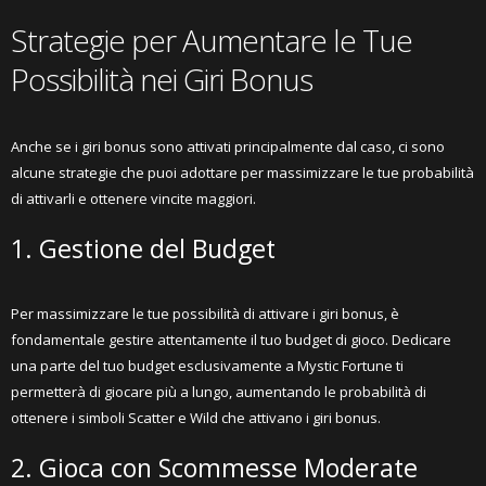
Strategie per Aumentare le Tue
Possibilità nei Giri Bonus
Anche se i giri bonus sono attivati principalmente dal caso, ci sono
alcune strategie che puoi adottare per massimizzare le tue probabilità
di attivarli e ottenere vincite maggiori.
1. Gestione del Budget
Per massimizzare le tue possibilità di attivare i giri bonus, è
fondamentale gestire attentamente il tuo budget di gioco. Dedicare
una parte del tuo budget esclusivamente a Mystic Fortune ti
permetterà di giocare più a lungo, aumentando le probabilità di
ottenere i simboli Scatter e Wild che attivano i giri bonus.
2. Gioca con Scommesse Moderate