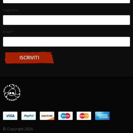
Cognome
Email
*
© Copyright 2026.