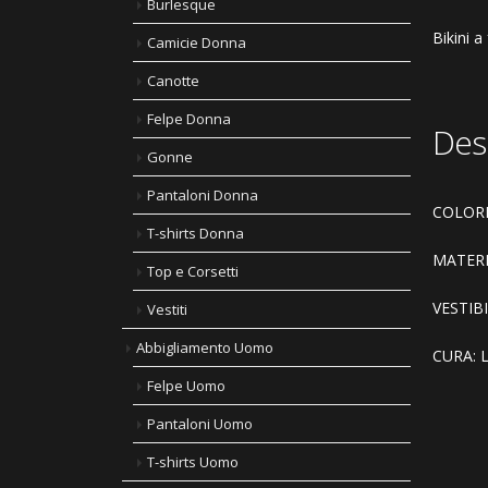
Burlesque
Bikini a
Camicie Donna
Canotte
Felpe Donna
Des
Gonne
Pantaloni Donna
COLORE
T-shirts Donna
MATERI
Top e Corsetti
VESTIBIL
Vestiti
Abbigliamento Uomo
CURA: La
Felpe Uomo
Pantaloni Uomo
T-shirts Uomo