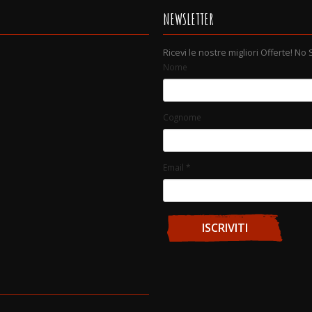
NEWSLETTER
Ricevi le nostre migliori Offerte! No
Nome
Cognome
Email
*